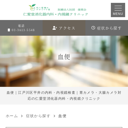
MENU
電話
アクセス
症状から探す
03-3613-5548
血便
血便｜江戸川区平井の内科・内視鏡検査｜胃カメラ・大腸カメラ対
応の仁愛堂消化器内科・内視鏡クリニック
ホーム
症状から探す
血便