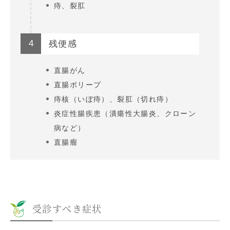
痔、裂肛
4
残便感
直腸がん
直腸ポリープ
痔核（いぼ痔）、裂肛（切れ痔）
炎症性腸疾患（潰瘍性大腸炎、クローン
病など）
直腸瘤
受診すべき症状