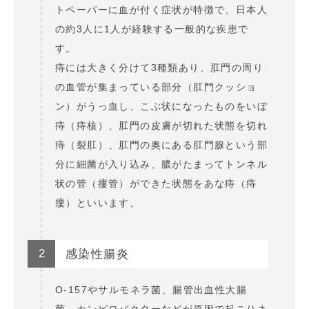
トペーパーに血が付く症状が特徴で、日本人
の約3人に1人が経験する一般的な疾患で
す。
痔には大きく分けて3種類あり、肛門の周り
の血管が集まっている部分（肛門クッショ
ン）がうっ血し、こぶ状になったものをいぼ
痔（痔核）、肛門の皮膚が切れた状態を切れ
痔（裂肛）、肛門の奥にある肛門腺という部
分に細菌が入り込み、膿がたまってトンネル
状の管（瘻管）ができた状態をあな痔（痔
瘻）といいます。
2
感染性腸炎
O-157やサルモネラ菌、腸管出血性大腸
菌、カンピロバクターなどが原因で起こりま