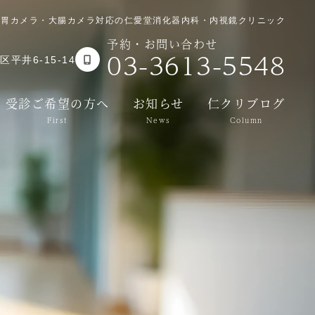
｜胃カメラ・大腸カメラ対応の仁愛堂消化器内科・内視鏡クリニック
予約・お問い合わせ
03-3613-5548
平井6-15-14
受診ご希望の方へ
お知らせ
仁クリブログ
First
News
Column