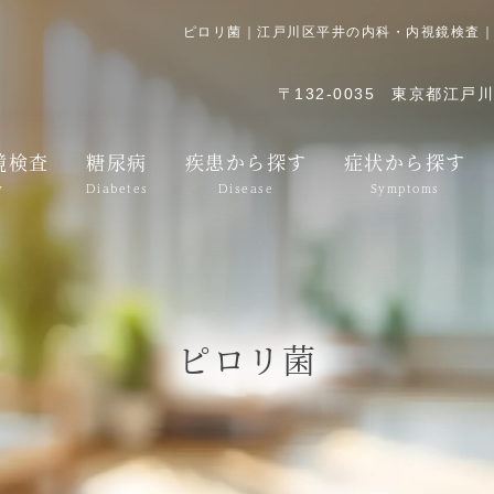
ピロリ菌｜江戸川区平井の内科・内視鏡検査
〒132-0035
東京都江戸川区
鏡検査
糖尿病
疾患から探す
症状から探す
y
Diabetes
Disease
Symptoms
ピロリ菌