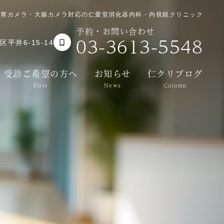
｜胃カメラ・大腸カメラ対応の仁愛堂消化器内科・内視鏡クリニック
予約・お問い合わせ
03-3613-5548
平井6-15-14
受診ご希望の方へ
お知らせ
仁クリブログ
First
News
Column