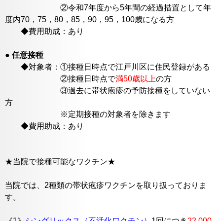
②令和7年度から5年間の経過措置として年
度内70，75，80，85，90，95，100歳になる方
◆費用助成：あり
●
任意接種
◆対象者：①接種日時点で江戸川区に住民登録がある
②接種日時点で
満50歳以上
の方
③過去に帯状疱疹の予防接種をしていない
方
※定期接種の対象者を除きます
◆費用助成：あり
★当院で接種可能なワクチン★
当院では、2種類の帯状疱疹ワクチンを取り扱っておりま
す。
《1》
シングリックス（不活化ワクチン）
1回につき
22.000