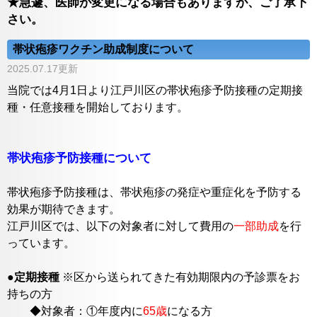
★急遽、医師が変更になる場合もありますが、ご了承下
さい。
帯状疱疹ワクチン助成制度について
2025.07.17更新
当院では4月1日より江戸川区の帯状疱疹予防接種の定期接
種・任意接種を開始しております。
帯状疱疹予防接種について
帯状疱疹予防接種は、帯状疱疹の発症や重症化を予防する
効果が期待できます。
江戸川区では、以下の対象者に対して費用の
一部助成
を行
っています。
●
定期接種
※区から送られてきた有効期限内の予診票をお
持ちの方
◆対象者：①年度内に
65歳
になる方